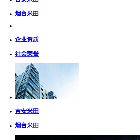
烟台米田
企业资质
社会荣誉
吉安米田
烟台米田