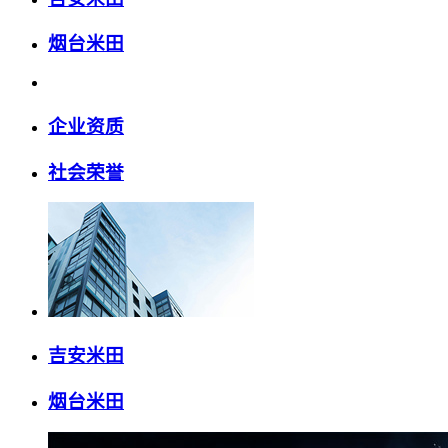
烟台米田
企业资质
社会荣誉
吉安米田
烟台米田