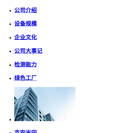
公司介绍
设备规模
企业文化
公司大事记
检测能力
绿色工厂
吉安米田