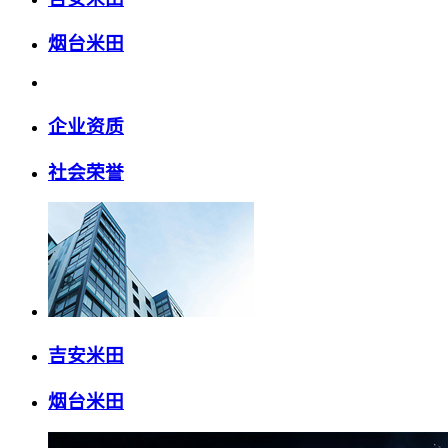
烟台米田
企业资质
社会荣誉
吉安米田
烟台米田