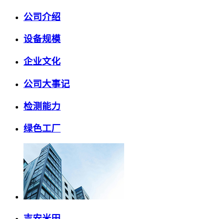
公司介绍
设备规模
企业文化
公司大事记
检测能力
绿色工厂
吉安米田