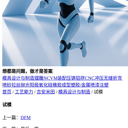
想都是问题，做才是答案
模具设计与制造
镭雕
NCVM
装配
压铸
铝挤
CNC
冲压
无缝折弯
喷砂拉丝抛光
阳极氧化
硅橡胶成型
塑胶/金属喷漆
注塑
首页
/
工艺能力
/
吉安米田
/
模具设计与制造
/ 试模
试模
上一篇：
DFM