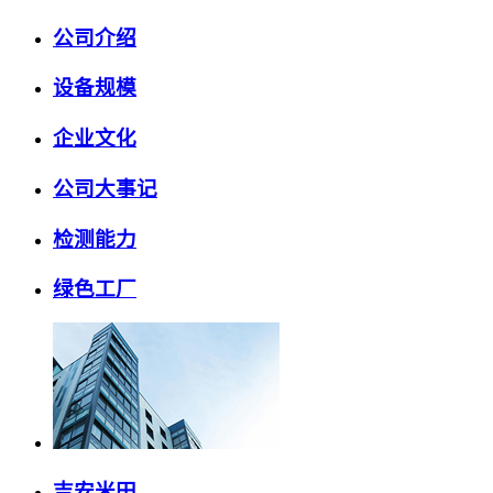
公司介绍
设备规模
企业文化
公司大事记
检测能力
绿色工厂
吉安米田